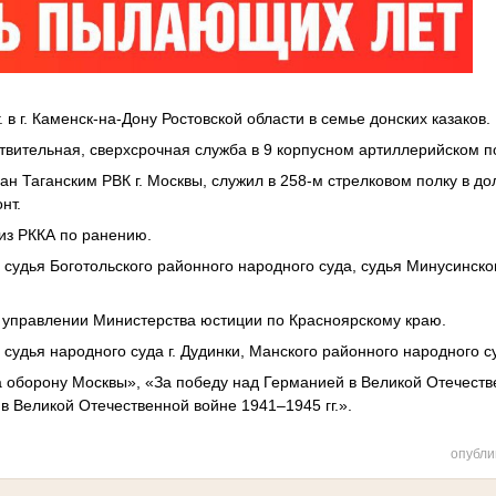
. в г. Каменск-на-Дону Ростовской области в семье донских казаков.
ствительная, сверхсрочная служба в 9 корпусном артиллерийском п
ван Таганским РВК г. Москвы, служил в 258-м стрелковом полку в д
нт.
 из РККА по ранению.
й судья Боготольского районного народного суда, судья Минусинск
 в управлении Министерства юстиции по Красноярскому краю.
 судья народного суда г. Дудинки, Манского районного народного с
 оборону Москвы», «За победу над Германией в Великой Отечест
д в Великой Отечественной войне 1941–1945 гг.».
опубли